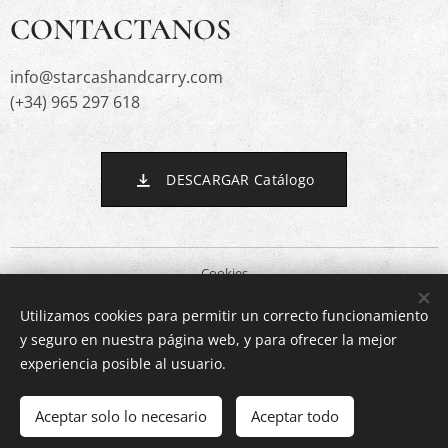
CONTACTANOS
info@starcashandcarry.com
(+34) 965 297 618
DESCARGAR Catálogo
Cookies
Utilizamos cookies para permitir un correcto funcionamiento
Idiomas
y seguro en nuestra página web, y para ofrecer la mejor
Español
English
experiencia posible al usuario.
Agotado
Aceptar solo lo necesario
Aceptar todo