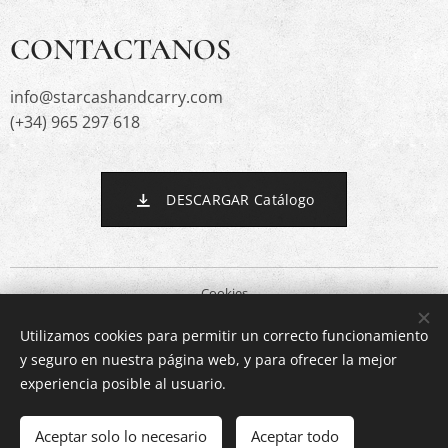
CONTACTANOS
info@starcashandcarry.com
(+34) 965 297 618
DESCARGAR Catálogo
Cookies
Utilizamos cookies para permitir un correcto funcionamiento
Idiomas
y seguro en nuestra página web, y para ofrecer la mejor
Español
English
experiencia posible al usuario.
Añadir a la cesta
Aceptar solo lo necesario
Aceptar todo