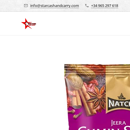
info@starcashandcarry.com
+34 965 297 618