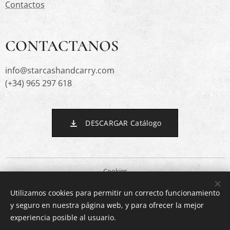
Contactos
CONTACTANOS
info@starcashandcarry.com
(+34) 965 297 618
DESCARGAR Catálogo
Cookies
Utilizamos cookies para permitir un correcto funcionamiento
Idiomas
y seguro en nuestra página web, y para ofrecer la mejor
Español
English
experiencia posible al usuario.