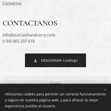
Contactos
CONTACTANOS
info@starcashandcarry.com
(+34) 965 297 618
DESCARGAR Catálogo
Cookies
Utilizamos cookies para permitir un correcto funcionamiento
Idiomas
y seguro en nuestra página web, y para ofrecer la mejor
Español
English
experiencia posible al usuario.