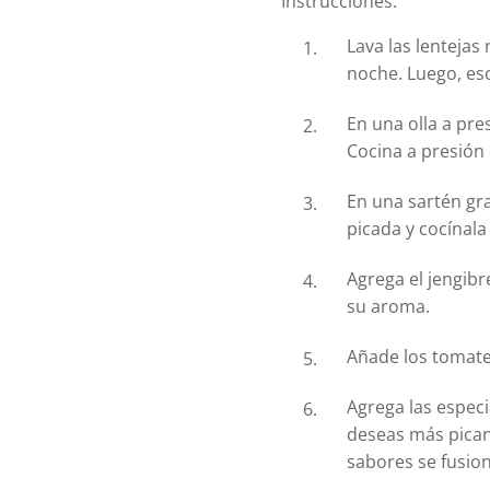
Instrucciones:
Lava las lentejas
noche. Luego, es
En una olla a pres
Cocina a presión
En una sartén gra
picada y cocínala
Agrega el jengibr
su aroma.
Añade los tomate
Agrega las espec
deseas más pican
sabores se fusio