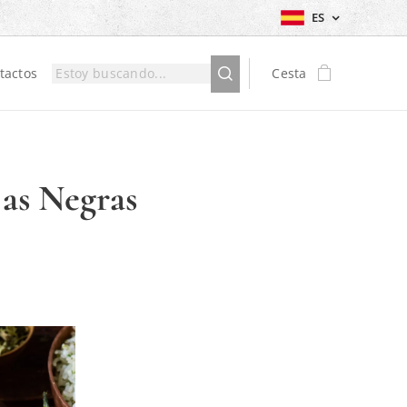
ES
tactos
Cesta
jas Negras