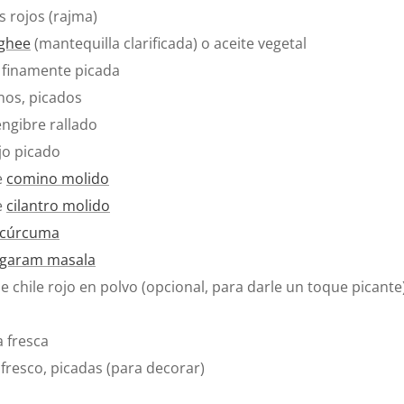
es rojos (rajma)
ghee
(mantequilla clarificada) o aceite vegetal
, finamente picada
nos, picados
engibre rallado
jo picado
e
comino molido
e
cilantro molido
cúrcuma
garam masala
e chile rojo en polvo (opcional, para darle un toque picante
a fresca
 fresco, picadas (para decorar)