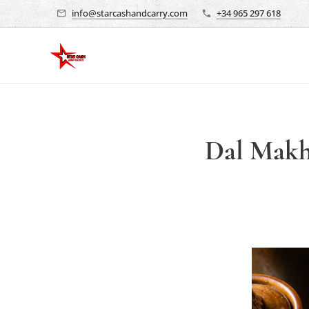
info@starcashandcarry.com
+34 965 297 618
Dal Makha