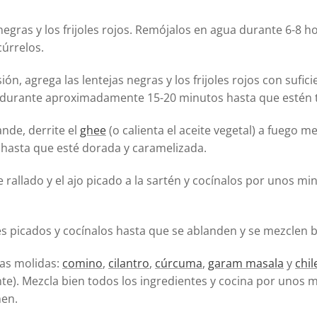
 negras y los frijoles rojos. Remójalos en agua durante 6-8 h
cúrrelos.
ión, agrega las lentejas negras y los frijoles rojos con sufic
 durante aproximadamente 15-20 minutos hasta que estén ti
nde, derrite el
ghee
(o calienta el aceite vegetal) a fuego m
 hasta que esté dorada y caramelizada.
e rallado y el ajo picado a la sartén y cocínalos por unos m
s picados y cocínalos hasta que se ablanden y se mezclen bi
ias molidas:
comino
,
cilantro
,
cúrcuma
,
garam masala
y
chil
te). Mezcla bien todos los ingredientes y cocina por unos 
nen.